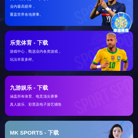
中国·星空综合(股份)有限公司-官方网站 - 🧧🧧😄😄✅中国星
空综合,股份公司✅中国·星空综合(股份)有限公司-官方网站👑
【jindafan.com】👑是亚洲顶级体育金融平台,资金助力！星
空综合官网提供体育基金、投融资、金融支持！星空综合：
星空金融,助力腾飞!!!
导航