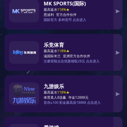
Send Message